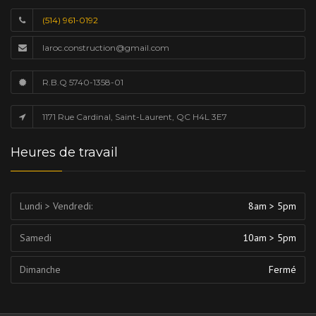
(514) 961-0192
laroc.construction@gmail.com
R.B.Q 5740-1358-01
1171 Rue Cardinal, Saint-Laurent, QC H4L 3E7
Heures de travail
Lundi > Vendredi:
8am > 5pm
Samedi
10am > 5pm
Dimanche
Fermé