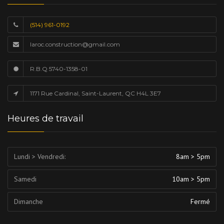
(514) 961-0192
laroc.construction@gmail.com
R.B.Q 5740-1358-01
1171 Rue Cardinal, Saint-Laurent, QC H4L 3E7
Heures de travail
Lundi > Vendredi:
8am > 5pm
Samedi
10am > 5pm
Dimanche
Fermé